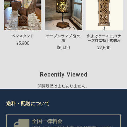
ペンスタンド
テーブルランプ-森の
虫よけケース-虫コナ
虫
ーズ蚊に効く玄関用
¥5,900
¥6,400
¥2,600
Recently Viewed
閲覧履歴はまだありません。
送料・配送について
全国一律料金